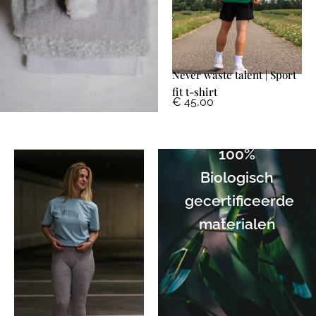
Never waste talent | Sport
fit t-shirt
€
45,00
100%
Biologisch
gecertificeerde
materialen