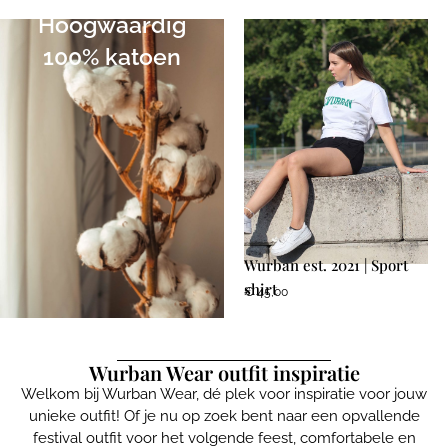
Hoogwaardig
100% katoen
Wurban est. 2021 | Sport
shirt
€
45,00
Wurban Wear outfit inspiratie
Welkom bij Wurban Wear, dé plek voor inspiratie voor jouw
unieke outfit! Of je nu op zoek bent naar een opvallende
festival outfit voor het volgende feest, comfortabele en