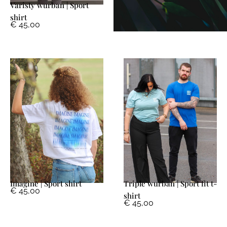
Varisty wurban | Sport
shirt
€
45,00
Imagine | Sport shirt
Triple wurban | Sport fit t-
€
45,00
shirt
€
45,00