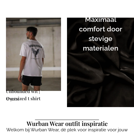
Maximaal
comfort door
stevige
materialen
Unbounded wit |
Oversized t shirt
€
50,00
Wurban Wear outfit inspiratie
Welkom bij Wurban Wear, dé plek voor inspiratie voor jouw