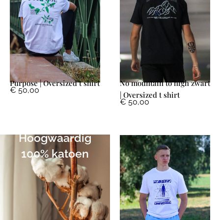
Purpose | Oversized t shirt
No mountain to high zwart
€
50,00
| Oversized t shirt
€
50,00
Hoogwaardig
100% katoen