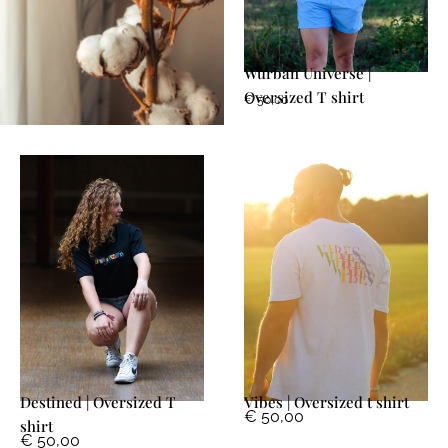
Wurban Universe |
Oversized T shirt
€
50,00
Destined | Oversized T
Vibes | Oversized t shirt
€
50,00
shirt
€
50,00