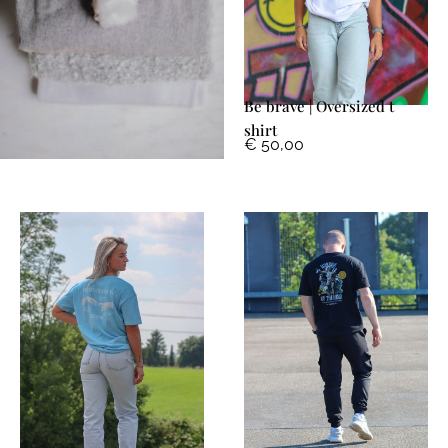
Be brave | Oversized t
shirt
€
50,00