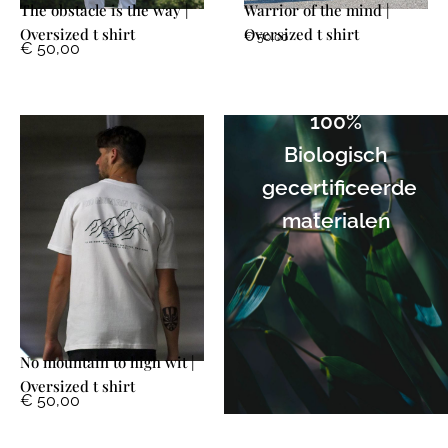
The obstacle is the way |
Warrior of the mind |
Oversized t shirt
Oversized t shirt
€
50,00
€
50,00
100%
Biologisch
gecertificeerde
materialen
No mountain to high wit |
Oversized t shirt
€
50,00