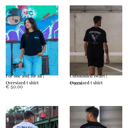
For one and for all |
Unbounded zwart |
Oversized t shirt
Oversized t shirt
€
50,00
€
50,00